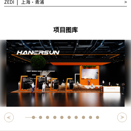
ZEDI
|
上海•青浦
>
项目图库